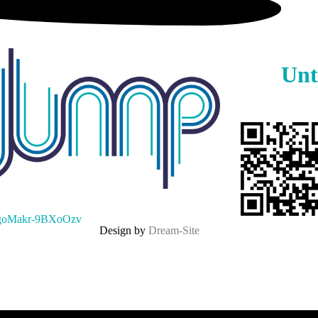
Unt
Design by
Dream-Site