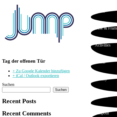
Home
Base & Fram
Activities
Tag der offenen Tür
About
+ Zu Google Kalender hinzufügen
+ iCal / Outlook exportieren
Gallery
Suchen
Suchen
Contact
Recent Posts
Recent Comments
Jumpout