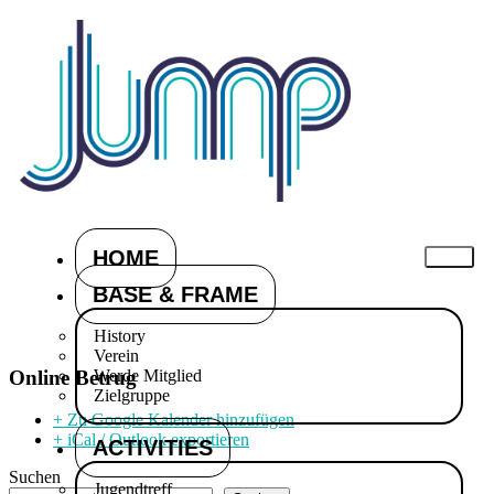
HOME
BASE & FRAME
History
Verein
Online Betrug
Werde Mitglied
Zielgruppe
+ Zu Google Kalender hinzufügen
+ iCal / Outlook exportieren
ACTIVITIES
Suchen
Jugendtreff