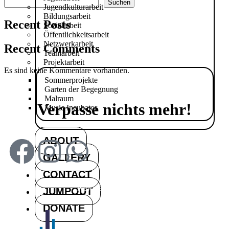
Suchen
Jugendkulturarbeit
Bildungsarbeit
Recent Posts
Sozialarbeit
Öffentlichkeitsarbeit
Netzwerkarbeit
Recent Comments
Teamarbeit
Projektarbeit
Es sind keine Kommentare vorhanden.
Sommerprojekte
Garten der Begegnung
Malraum
Verpasse nichts mehr!
Music Incubator
ABOUT
GALLERY
CONTACT
Newsletter Abonnieren
JUMPOUT
DONATE